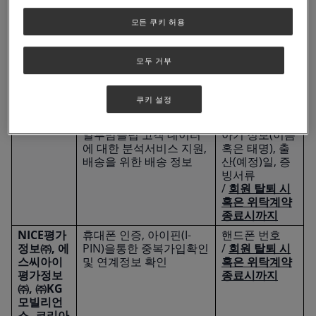
공유하는 개인
모든 쿠키 허용
수탁업체
정보 항목 / 개
개인정보 처리 업무
명
인정보 보유 및
이용기간
모두 거부
주식회사
고객상담, 서비스 운영, 마
이름, 생년월일,
덴츠크리
케팅 정보 및 프로모션 정
휴대폰 번호, 이
쿠키 설정
에이티브
보 제공, 이벤트 경품 배송
메일 주소, 주
코리아
및 회계처리, 인프라 관리,
소, 우편번호,
일루맘클럽 고객 데이터
아기 정보(이름
에 대한 분석서비스 지원,
혹은 태명), 출
배송을 위한 배송 정보
산(예정)일, 증
빙서류
/
회원 탈퇴 시
혹은 위탁계약
종료시까지
NICE평가
휴대폰 인증, 아이핀(I-
핸드폰 번호
정보㈜, 에
PIN)을통한 중복가입확인
/
회원 탈퇴 시
스씨아이
및 연계정보 확인
혹은 위탁계약
평가정보
종료시까지
㈜, ㈜KG
모빌리언
스, 코리아