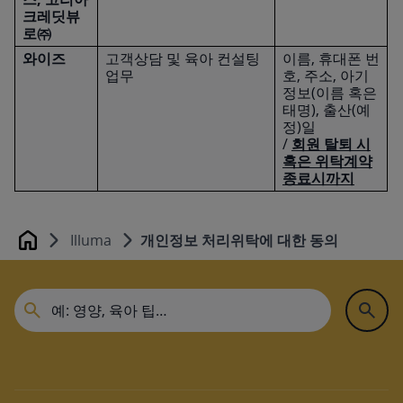
크레딧뷰
로㈜
와이즈
고객상담 및 육아 컨설팅
이름, 휴대폰 번
업무
호, 주소, 아기
정보(이름 혹은
태명), 출산(예
정)일
/
회원 탈퇴 시
혹은 위탁계약
종료시까지
Illuma
개인정보 처리위탁에 대한 동의
Home